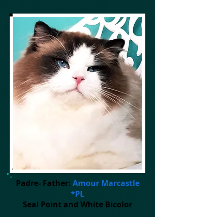
Padre- Father:
Amour Marcastle
*PL
Seal Point and White Bicolor