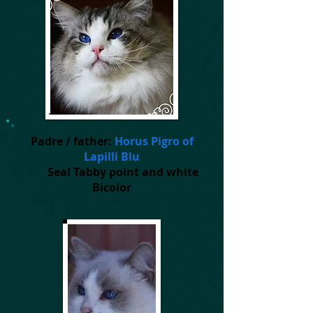
Padre / father:
Horus Pigro of
Lapilli Blu
Seal Tabby point and white
Bicolor